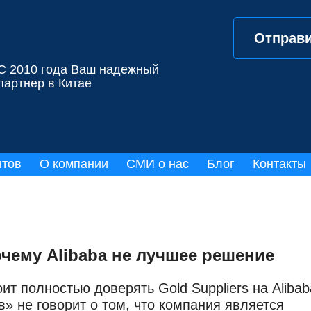
Отправи
С 2010 года Ваш надежный
партнер в Китае
нтов
О компании
СМИ о нас
Блог
Контакты
очему Alibaba не лучшее решение
тоит полностью доверять Gold Suppliers на Alibab
в» не говорит о том, что компания является