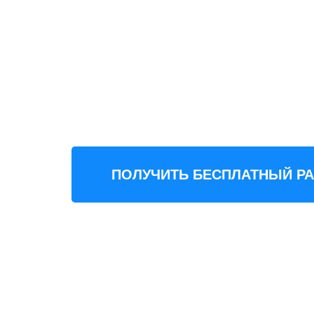
Россию
Таможенная очистка "под кл
Оплата за товар, помощь с
ПОЛУЧИТЬ БЕСПЛАТНЫЙ Р