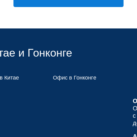
ае и Гонконге
в Китае
Офис в Гонконге
О
О
с
д
А