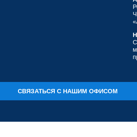
Р
Ч
«
Н
С
м
п
СВЯЗАТЬСЯ С НАШИМ ОФИСОМ