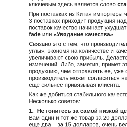
ключевым здесь является слово
ста
При поставках из Китая импортеры ч
3 поставках приходит продукция на
поставок качество начинает ухудша
fade
или
«Увядание качества»
.
Связано это с тем, что производите
углы», экономя на количестве и ка
увеличивают свою прибыль. Делается
изменений. Либо, заметив, примет 
продукцию, чем отправлять ее, уже 
производитель может согласиться н
еще сильнее привязывая клиента.
Как же добиться стабильного качест
Несколько советов:
1. Не гонитесь за самой низкой це
Вам один и тот же товар за 20 долла
еще два – за 15 долларов, очень ве