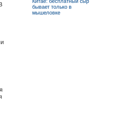
Китае: бесплатный сыр
В
бывает только в
мышеловке
ми
и
я
я