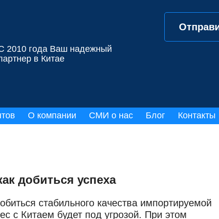
Отправи
С 2010 года Ваш надежный
партнер в Китае
нтов
О компании
СМИ о нас
Блог
Контакты
как добиться успеха
добиться стабильного качества импортируемой
ес с Китаем будет под угрозой. При этом