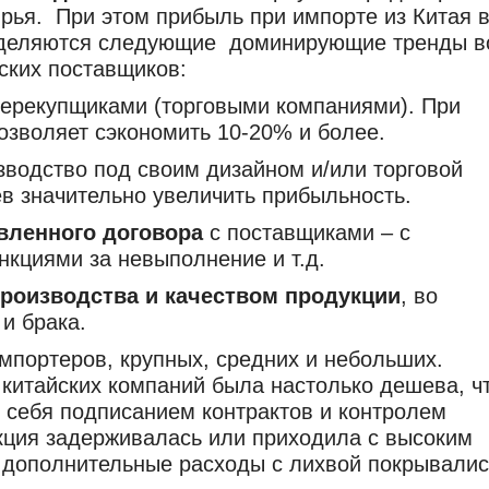
ырья. При этом прибыль при импорте из Китая 
выделяются следующие доминирующие тренды в
йских
поставщиков:
 перекупщиками (торговыми компаниями). При
озволяет сэкономить 10-20% и более.
зводство под своим дизайном и/или торговой
ев значительно увеличить прибыльность.
вленного договора
с поставщиками – с
анкциями за невыполнение и т.д.
производства и качеством продукции
, во
и брака.
мпортеров, крупных, средних и небольших.
я китайских компаний была настолько дешева, ч
 себя подписанием контрактов и контролем
укция задерживалась или приходила с высоким
 дополнительные расходы с лихвой покрывалис