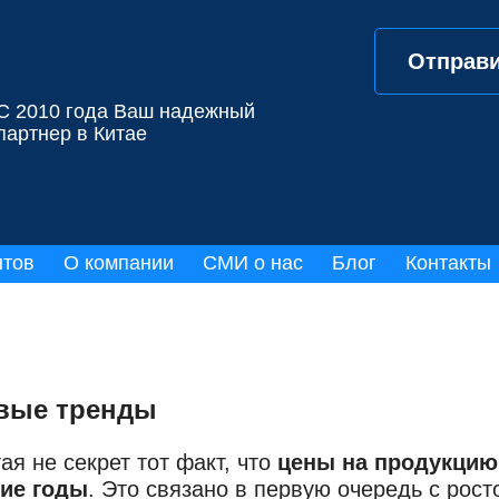
Отправи
С 2010 года Ваш надежный
партнер в Китае
нтов
О компании
СМИ о нас
Блог
Контакты
евые тренды
я не секрет тот факт, что
цены на продукцию
ние годы
. Это связано в первую очередь с рост