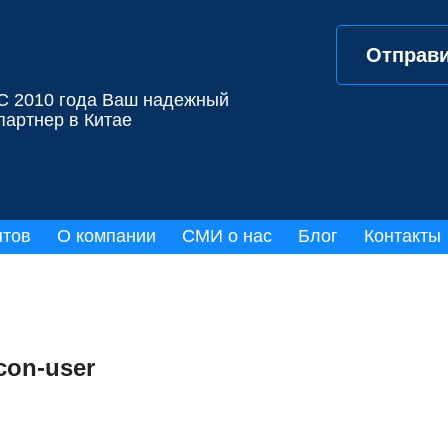
Отправи
С 2010 года Ваш надежный
партнер в Китае
нтов
О компании
СМИ о нас
Блог
Контакты
con-user