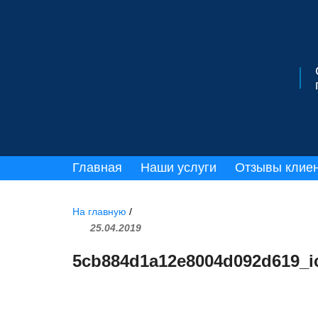
Главная
Наши услуги
Отзывы клие
На главную
/
25.04.2019
5cb884d1a12e8004d092d619_i