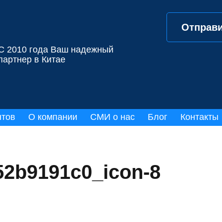
Отправи
С 2010 года Ваш надежный
партнер в Китае
нтов
О компании
СМИ о нас
Блог
Контакты
2b9191c0_icon-8