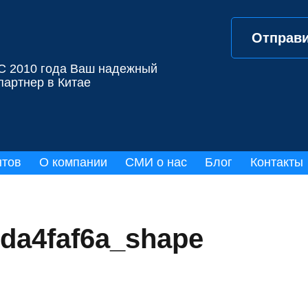
Отправи
С 2010 года Ваш надежный
партнер в Китае
нтов
О компании
СМИ о нас
Блог
Контакты
da4faf6a_shape